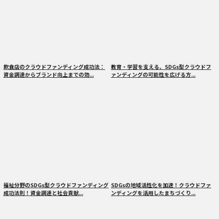
飲食店のクラウドファンディング成功法：
教育・学習を支える、SDGs型クラウドフ
資金調達からブランド向上までの効...
ァンディングの可能性を広げる方...
福祉分野のSDGs型クラウドファンディング
SDGsの地域活性化を加速！クラウドファ
成功法則！資金調達と社会貢献...
ンディングを活用したまちづくり...