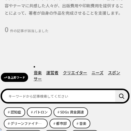
容やテーマに共感した人々が、出版費用や印刷費用を提供するこ
とによって、著者が自身の作品を完成させることを支援します。
0
件の記事が該当しました
音楽
運営者
クリエイター
ニーズ
スポン
急上昇ワード
サー
認知症
パトロン
SDGs 資金調達
グリーンファイナンス
都市部
音楽