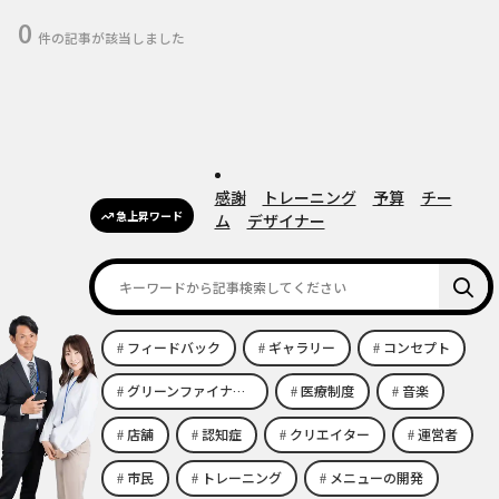
0
件の記事が該当しました
感謝
トレーニング
予算
チー
急上昇ワード
ム
デザイナー
フィードバック
ギャラリー
コンセプト
グリーンファイナンス
医療制度
音楽
店舗
認知症
クリエイター
運営者
市民
トレーニング
メニューの開発