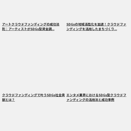
アートクラウドファンディングの成功法
SDGsの地域活性化を加速！クラウドファ
則：アーティストがSDGs型資金調...
ンディングを活用したまちづくり...
クラウドファンディングで叶うSDGs社会貢
エンタメ業界におけるSDGs型クラウドフ
献とは？
ァンディングの活用法と成功事例