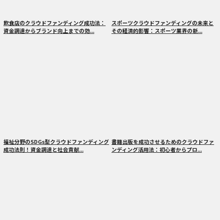
飲食店のクラウドファンディング成功法：
スポーツクラウドファンディングの未来と
資金調達からブランド向上までの効...
その経済的影響：スポーツ業界の新...
福祉分野のSDGs型クラウドファンディング
書籍出版を成功させるためのクラウドファ
成功法則！資金調達と社会貢献...
ンディング活用法：初心者からプロ...