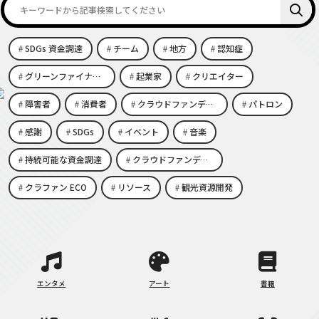
SDGs 資金調達
チーム
地方
認知症
グリーンファイナンス
起業家
クリエイター
障害者
消費者
クラウドファンディング eco
パトロン
感謝
SDGs
イベント
音楽
持続可能な資金調達
クラウドファンディング エコビジネス
クラファン ECO
リソース
観光資源開発
エンタメ
アート
書籍