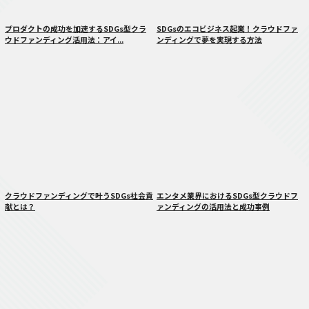
プロダクトの成功を加速するSDGs型クラ
SDGsのエコビジネス起業！クラウドファ
ウドファンディング活用法：アイ...
ンディングで夢を実現する方法
クラウドファンディングで叶うSDGs社会貢
エンタメ業界におけるSDGs型クラウドフ
献とは？
ァンディングの活用法と成功事例