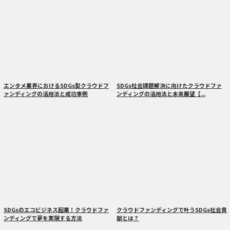
エンタメ業界におけるSDGs型クラウドフ
SDGs社会課題解決に向けたクラウドファ
ァンディングの活用法と成功事例
ンディングの活用法と未来展望【...
SDGsのエコビジネス起業！クラウドファ
クラウドファンディングで叶うSDGs社会貢
ンディングで夢を実現する方法
献とは？