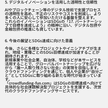
5. デジタルイノベーションを活用した透明性と信頼性
AIやブロックチェーン等のデジタル技術で支援プロセス
の透明性を高め、不正のリスクやコストを削減し、より
多くの人に安心して参加いただける基盤を整えます。
これらのイノベーションはSDGsの「17. パートナーシッ
プで目標を達成しよう」の精神に沿い、デジタル包摂や
金融包摂の推進にも資しています。
6. 今後の展望とSDGs達成に向けた意義
今後、さらに多様なプロジェクトやイニシアチブが生ま
れ、地域・業種ごとのSDGs目標達成が加速することが
期待されます。
新規事業や社会企業、自治体、学校などが本サービスを
活用することで、グローバルパートナーシップを広げな
がら「誰一人取り残さない社会」の実現を目指します。
クラウドファンディングを通じて、個人や企業が“自分ご
と”としてSDGsに取り組める新たな時代が始まっていま
す。
「crowdfunding-fun.com」はSDGsの目標達成へ向けて
具体的な社会課題解決型プロジェクトを支援する、次世
代のクラウドファンディングサービスです。