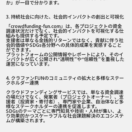
か」が一目で分かります。
3. 持続社会に向けた、社会的インパクトの創出と可視化
「crowdfunding-fun.com」は、各プロジェクトの資金
調達状況だけでなく、社会的インパクトを可視化する仕
組みも提供する予定です。
支援者は単なる金銭的リターンではなく、貢献に伴う社
会的価値やSDGs各分野への具体的成果を実感すること
ができます。
プラットフォームの公開情報やレポートにより、そのイ
ンパクトが広く公開され“透明性”や“信頼性”を重視した
運営になっています。
4. クラファンFUNのコミュニティの拡大と多様なステー
クホルダー連携
クラウドファンディングサービスでは、単なる資金調達
の場だけでなく、発案者（プロジェクトオーナー）、支
援者（投資家・寄付者）、専門家や企業、自治体など多
様なステークホルダーの連携を促進します。
SDGsのテーマごとに専門知見や技術・人材が集い、よ
り効果的かつスケーラブルな社会課題解決のエコシステ
ムが構築されます。