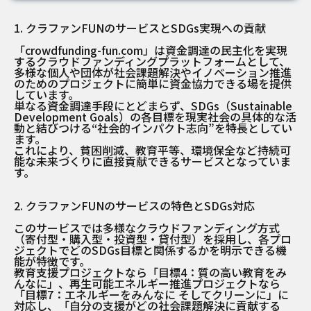
1. クラファンFUNのサービスとSDGs実現への貢献
「crowdfunding-fun.com」は資金調達の民主化を実現
するクラウドファンディングプラットフォームとして、
多様な個人や団体が社会課題解決やイノベーション推進
のためのプロジェクトに簡単に資金協力できる場を提供
しています。
単なる資金調達手段にとどまらず、SDGs（Sustainable
Development Goals）の各目標を現実社会の具体的な活
動と結びつける“社会的インパクト志向”を特長としてい
ます。
これにより、貧困削減、教育平等、環境保全など持続可
能な未来づくりに直接貢献できるサービスとなっていま
す。
2. クラファンFUNのサービスの特色とSDGs対応
このサービスでは多様なクラウドファンディング方式
（寄付型・購入型・投資型・貸付型）を採用し、各プロ
ジェクトでどのSDGs目標と関係するかを明示できる機
能が特徴です。
教育支援プロジェクトなら「目標4：質の高い教育をみ
んなに」、再生可能エネルギー推進プロジェクトなら
「目標7：エネルギーをみんなに そしてクリーンに」に
対応し、「自分の支援がどの社会課題解決に貢献する