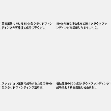
美容業界におけるSDGs型クラウドファン
SDGsの地域活性化を加速！クラウドファ
ディングの可能性と成功に導くポ...
ンディングを活用したまちづくり...
ファッション業界で成功するためのSDGs
福祉分野のSDGs型クラウドファンディング
型クラウドファンディング活用法
成功法則！資金調達と社会貢献...