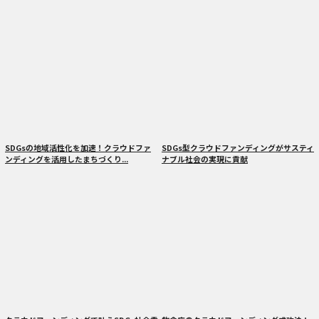
SDGsの地域活性化を加速！クラウドファ
SDGs型クラウドファンディングがサスティ
ンディングを活用したまちづくり...
ナブル社会の実現に貢献