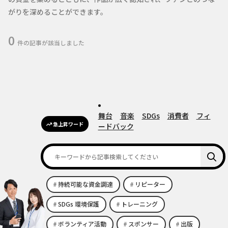
がりを深めることができます。
0
件の記事が該当しました
舞台
音楽
SDGs
消費者
フィ
急上昇ワード
ードバック
持続可能な資金調達
リピーター
SDGs 環境保護
トレーニング
ボランティア活動
スポンサー
出版