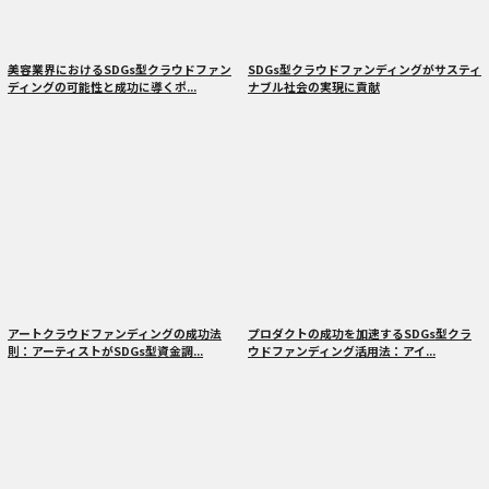
美容業界におけるSDGs型クラウドファン
SDGs型クラウドファンディングがサスティ
ディングの可能性と成功に導くポ...
ナブル社会の実現に貢献
アートクラウドファンディングの成功法
プロダクトの成功を加速するSDGs型クラ
則：アーティストがSDGs型資金調...
ウドファンディング活用法：アイ...