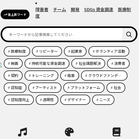
障害者
チーム
開発
SDGs 資金調達
医療制
急上昇ワード
度
医療制度
リピーター
起業家
ボランティア活動
映画
持続可能な資金調達
社会課題解決
消費者
契約
トレーニング
格差
クラウドファンディング
認知症
アーティスト
プラットフォーム
社会
認知度向上
透明性
デザイナー
ニーズ