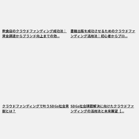
飲食店のクラウドファンディング成功法：
書籍出版を成功させるためのクラウドファ
資金調達からブランド向上までの効...
ンディング活用法：初心者からプロ...
クラウドファンディングで叶うSDGs社会貢
SDGs社会課題解決に向けたクラウドファ
献とは？
ンディングの活用法と未来展望【...