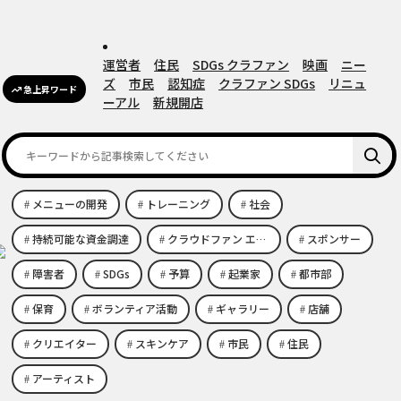
運営者
住民
SDGs クラファン
映画
ニー
ズ
市民
認知症
クラファン SDGs
リニュ
急上昇ワード
ーアル
新規開店
メニューの開発
トレーニング
社会
持続可能な資金調達
クラウドファン エコビジネス
スポンサー
障害者
SDGs
予算
起業家
都市部
保育
ボランティア活動
ギャラリー
店舗
クリエイター
スキンケア
市民
住民
アーティスト