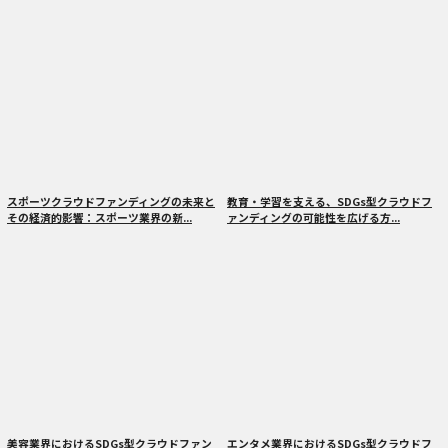
スポーツクラウドファンディングの未来と
教育・学習を支える、SDGs型クラウドフ
その経済的影響：スポーツ業界の新...
ァンディングの可能性を広げる方...
美容業界におけるSDGs型クラウドファン
エンタメ業界におけるSDGs型クラウドフ