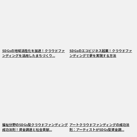
SDGsの地域活性化を加速！クラウドファ
SDGsのエコビジネス起業！クラウドファ
ンディングを活用したまちづくり...
ンディングで夢を実現する方法
福祉分野のSDGs型クラウドファンディング
アートクラウドファンディングの成功法
成功法則！資金調達と社会貢献...
則：アーティストがSDGs型資金調...