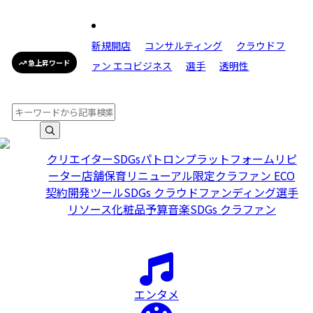
新規開店
コンサルティング
クラウドフ
急上昇ワード
ァン エコビジネス
選手
透明性
クリエイター
SDGs
パトロン
プラットフォーム
リピ
ーター
店舗
保育
リニューアル
限定
クラファン ECO
契約
開発
ツール
SDGs クラウドファンディング
選手
リソース
化粧品
予算
音楽
SDGs クラファン
エンタメ