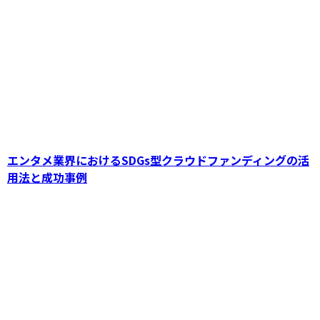
SDGs型クラウドファンディングがサスティナ
ブル社会の実現に貢献
エンタメ業界におけるSDGs型クラウドファンディングの活
用法と成功事例
アートクラウドファンディングの成功法則：ア
ーティストがSDGs型資金調達を加速させる方
法