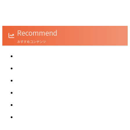
‹
›
クラウドファンディングで叶うSDGs社会貢献
とは？
Recommend
おすすめコンテンツ