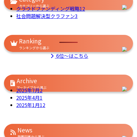
カテゴリーから選ぶ
クラウドファンディング戦略
12
社会問題解決型クラファン
3
Ranking
ランキングから選ぶ
6位～はこちら
Archive
アーカイブから選ぶ
2025年7月
2
2025年4月
1
2025年1月
12
News
新着記事から選ぶ