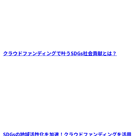
クラウドファンディングで叶うSDGs社会貢献とは？
教育・学習を支える、SDGs型クラウドファン
ディングの可能性を広げる方法
SDGsの地域活性化を加速！クラウドファンディングを活用