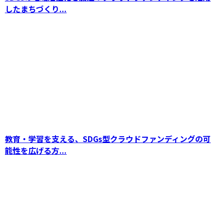
したまちづくり...
SDGs社会課題解決に向けたクラウドファンデ
ィングの活用法と未来展望【持続可能な社会づ
くり】
教育・学習を支える、SDGs型クラウドファンディングの可
能性を広げる方...