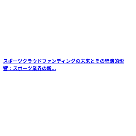
SDGsの地域活性化を加速！クラウドファンデ
ィングを活用したまちづくりの成功事例とメリ
ット
スポーツクラウドファンディングの未来とその経済的影
響：スポーツ業界の新...