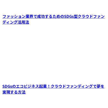
ファッション業界で成功するためのSDGs型クラウドファン
ディング活用法
書籍出版を成功させるためのクラウドファンデ
ィング活用法：初心者からプロまで実践できる
成功の秘訣
SDGsのエコビジネス起業！クラウドファンディングで夢を
実現する方法