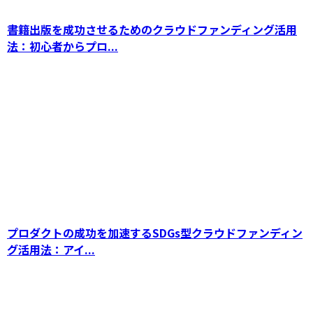
書籍出版を成功させるためのクラウドファンディング活用
飲食店のクラウドファンディング成功法：資金
法：初心者からプロ...
調達からブランド向上までの効果的活用術
プロダクトの成功を加速するSDGs型クラウドファンディン
グ活用法：アイ...
スポーツクラウドファンディングの未来とその
経済的影響：スポーツ業界の新たなSDGs型資
金調達方法