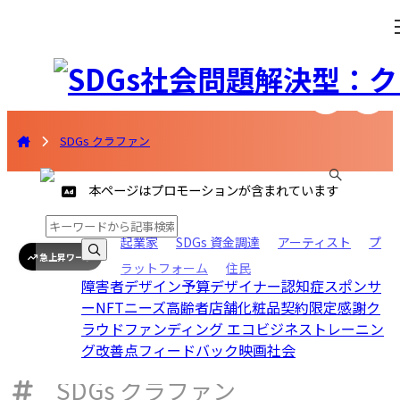
SDGs クラファン
本ページはプロモーションが含まれています
起業家
SDGs 資金調達
アーティスト
プ
急上昇ワード
ラットフォーム
住民
障害者
デザイン
予算
デザイナー
認知症
スポンサ
ー
NFT
ニーズ
高齢者
店舗
化粧品
契約
限定
感謝
ク
ラウドファンディング エコビジネス
トレーニン
グ
改善点
フィードバック
映画
社会
SDGs クラファン