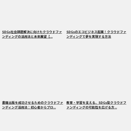
SDGs社会課題解決に向けたクラウドファ
SDGsのエコビジネス起業！クラウドファ
ンディングの活用法と未来展望【...
ンディングで夢を実現する方法
書籍出版を成功させるためのクラウドファ
教育・学習を支える、SDGs型クラウドフ
ンディング活用法：初心者からプロ...
ァンディングの可能性を広げる方...