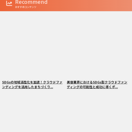
Recommend
おすすめコンテンツ
SDGsの地域活性化を加速！クラウドファ
美容業界におけるSDGs型クラウドファン
ンディングを活用したまちづくり...
ディングの可能性と成功に導くポ...