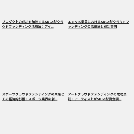
プロダクトの成功を加速するSDGs型クラ
エンタメ業界におけるSDGs型クラウドフ
ウドファンディング活用法：アイ...
ァンディングの活用法と成功事例
スポーツクラウドファンディングの未来と
アートクラウドファンディングの成功法
その経済的影響：スポーツ業界の新...
則：アーティストがSDGs型資金調...