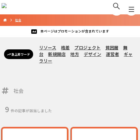
社会
本ページはプロモーションが含まれています
リソース
格差
プロジェクト
貧困層
舞
台
新規開店
地方
デザイン
運営者
ギャ
急上昇ワード
ラリー
社会
9
件の記事が該当しました