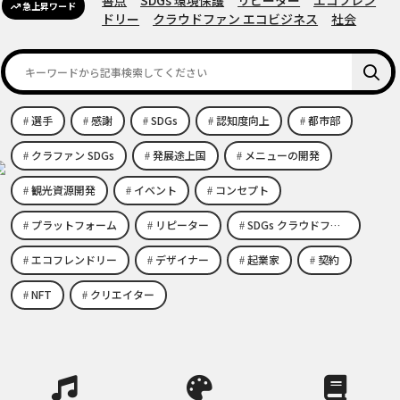
善点
SDGs 環境保護
リピーター
エコフレン
急上昇ワード
ドリー
クラウドファン エコビジネス
社会
選手
感謝
SDGs
認知度向上
都市部
クラファン SDGs
発展途上国
メニューの開発
観光資源開発
イベント
コンセプト
プラットフォーム
リピーター
SDGs クラウドファンディング
エコフレンドリー
デザイナー
起業家
契約
NFT
クリエイター