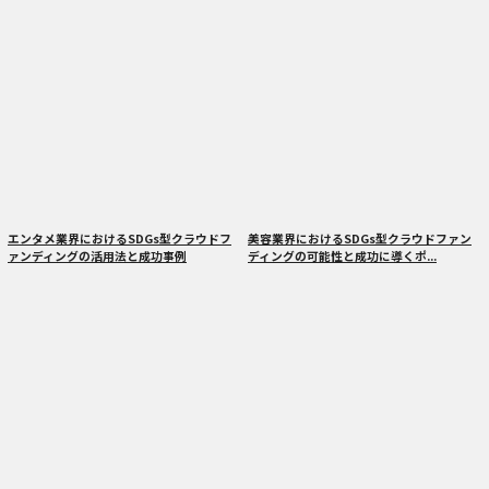
エンタメ業界におけるSDGs型クラウドフ
美容業界におけるSDGs型クラウドファン
ァンディングの活用法と成功事例
ディングの可能性と成功に導くポ...