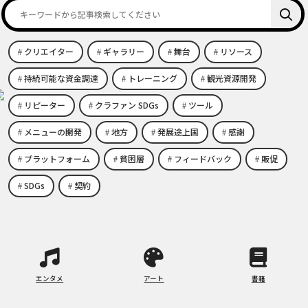
クリエイター
ギャラリー
舞台
リソース
持続可能な資金調達
トレーニング
観光資源開発
リピーター
クラファン SDGs
ツール
メニューの開発
地方
発展途上国
感謝
プラットフォーム
貧困層
フィードバック
販促
SDGs
契約
エンタメ
アート
書籍