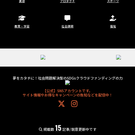
美容
プロダクト
スポーツ
教育・学習
社会課題
福祉
夢をカタチに！社会問題解決型のSDGsクラウドファンディングの力
【公式】SNSアカウントです。
サイト情報やお得なキャンペーンの告知などを配信中！
15
掲載数
記事/鋭意更新中です