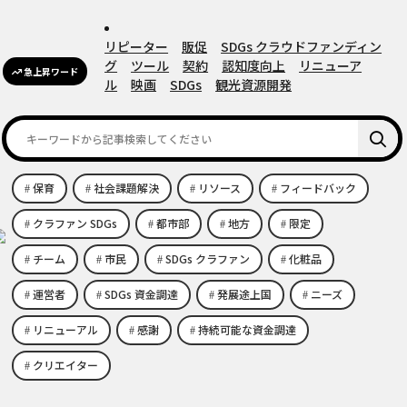
リピーター
販促
SDGs クラウドファンディン
グ
ツール
契約
認知度向上
リニューア
急上昇ワード
ル
映画
SDGs
観光資源開発
保育
社会課題解決
リソース
フィードバック
クラファン SDGs
都市部
地方
限定
チーム
市民
SDGs クラファン
化粧品
運営者
SDGs 資金調達
発展途上国
ニーズ
リニューアル
感謝
持続可能な資金調達
クリエイター