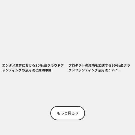
エンタメ業界におけるSDGs型クラウドフ
プロダクトの成功を加速するSDGs型クラ
ァンディングの活用法と成功事例
ウドファンディング活用法：アイ...
もっと見る