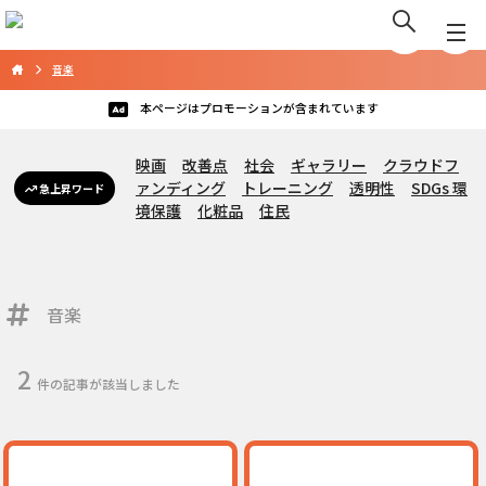
音楽
本ページはプロモーションが含まれています
映画
改善点
社会
ギャラリー
クラウドフ
ァンディング
トレーニング
透明性
SDGs 環
急上昇ワード
境保護
化粧品
住民
音楽
2
件の記事が該当しました