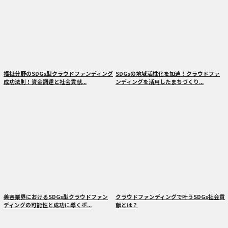
福祉分野のSDGs型クラウドファンディング
SDGsの地域活性化を加速！クラウドファ
成功法則！資金調達と社会貢献...
ンディングを活用したまちづくり...
美容業界におけるSDGs型クラウドファン
クラウドファンディングで叶うSDGs社会貢
ディングの可能性と成功に導くポ...
献とは？