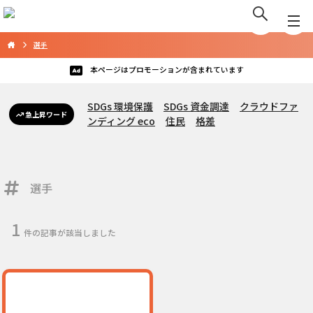
選手
本ページはプロモーションが含まれています
SDGs 環境保護
SDGs 資金調達
クラウドファ
急上昇ワード
ンディング eco
住民
格差
選手
1
件の記事が該当しました