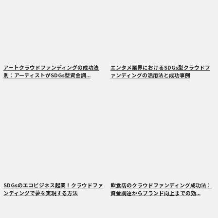
アートクラウドファンディングの成功法
エンタメ業界におけるSDGs型クラウドフ
則：アーティストがSDGs型資金調...
ァンディングの活用法と成功事例
SDGsのエコビジネス起業！クラウドファ
飲食店のクラウドファンディング成功法：
ンディングで夢を実現する方法
資金調達からブランド向上までの効...