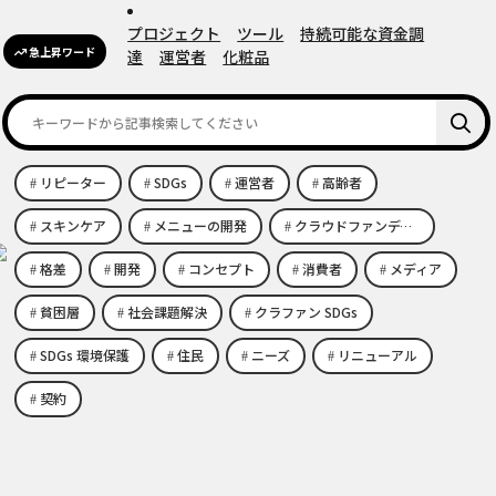
プロジェクト
ツール
持続可能な資金調
急上昇ワード
達
運営者
化粧品
リピーター
SDGs
運営者
高齢者
スキンケア
メニューの開発
クラウドファンディング エコビジネス
格差
開発
コンセプト
消費者
メディア
貧困層
社会課題解決
クラファン SDGs
SDGs 環境保護
住民
ニーズ
リニューアル
契約