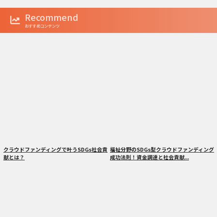
Recommend
おすすめコンテンツ
クラウドファンディングで叶うSDGs社会貢
福祉分野のSDGs型クラウドファンディング
献とは？
成功法則！資金調達と社会貢献...