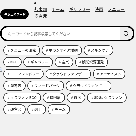
都市部
チーム
ギャラリー
映画
メニュー
急上昇ワード
の開発
メニューの開発
ボランティア活動
スキンケア
NFT
ギャラリー
音楽
観光資源開発
エコフレンドリー
クラウドファンディング eco
アーティスト
障害者
フィードバック
クラウドファン エコビジネス
クラファン ECO
貧困層
市民
SDGs クラファン
運営者
選手
チーム