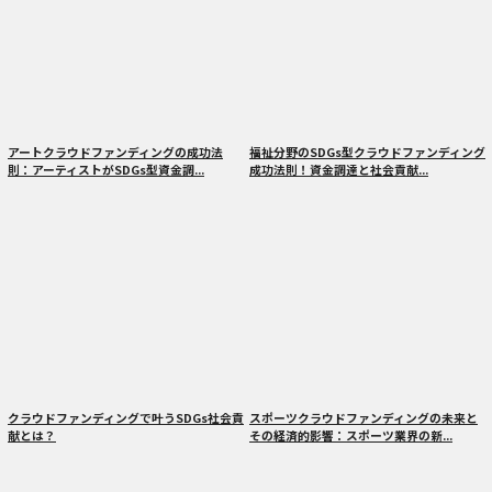
アートクラウドファンディングの成功法
福祉分野のSDGs型クラウドファンディング
則：アーティストがSDGs型資金調...
成功法則！資金調達と社会貢献...
クラウドファンディングで叶うSDGs社会貢
スポーツクラウドファンディングの未来と
献とは？
その経済的影響：スポーツ業界の新...