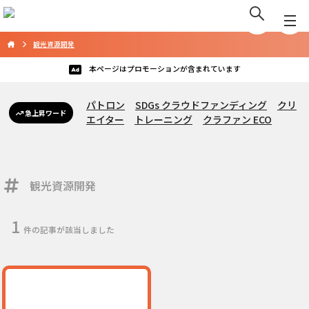
観光資源開発
本ページはプロモーションが含まれています
パトロン
SDGs クラウドファンディング
クリ
急上昇ワード
エイター
トレーニング
クラファン ECO
観光資源開発
1
件の記事が該当しました