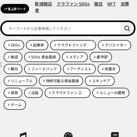
新規開店
クラファン SDGs
販促
NFT
消費
急上昇ワード
者
SDGs
起業家
クラウドファンディング エコビジネス
クリエイター
販促
SDGs 資金調達
メディア
都市部
舞台
フィードバック
アーティスト
改善点
リニューアル
持続可能な資金調達
スキンケア
保育
出版
クラウドファン エコビジネス
メニューの開発
チーム