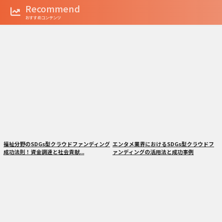
Recommend
おすすめコンテンツ
福祉分野のSDGs型クラウドファンディング
エンタメ業界におけるSDGs型クラウドフ
成功法則！資金調達と社会貢献...
ァンディングの活用法と成功事例