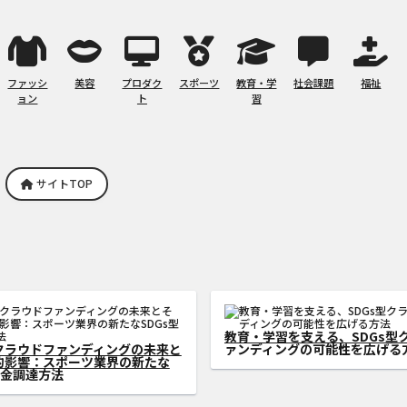
ファッシ
美容
プロダク
スポーツ
教育・学
社会課題
福祉
ョン
ト
習
サイトTOP
ラウドファンディングの成功法
書籍出版を成功させるためのク
ィストがSDGs型資金調達を加
ンディング活用法：初心者から
方法
践できる成功の秘訣