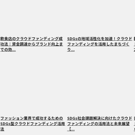
飲食店のクラウドファンディング成
SDGsの地域活性化を加速！クラウド
功法：資金調達からブランド向上ま
ファンディングを活用したまちづく
での効...
り...
ファッション業界で成功するための
SDGs社会課題解決に向けたクラウド
SDGs型クラウドファンディング活用
ファンディングの活用法と未来展望
法
【...