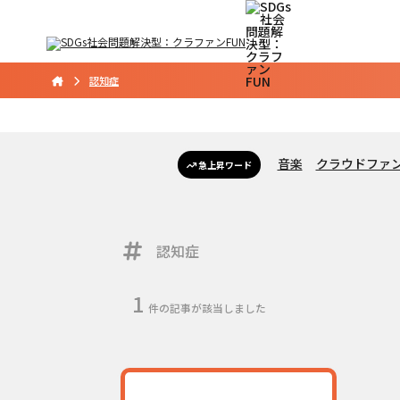
認知症
音楽
クラウドファン
急上昇ワード
認知症
1
件の記事が該当しました