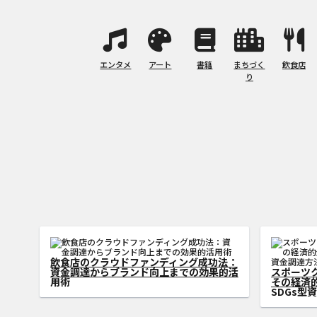
エンタメ
アート
書籍
まちづく
飲食店
り
SDGs型クラウドファンディングがサステ
ィナブル社会の実現に貢献
アートク
則：アーテ
速させる