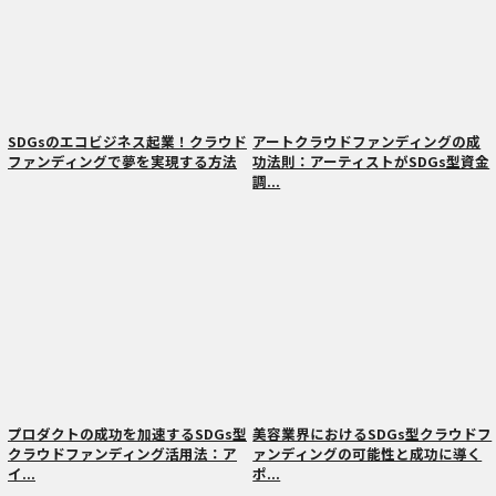
SDGsのエコビジネス起業！クラウド
アートクラウドファンディングの成
ファンディングで夢を実現する方法
功法則：アーティストがSDGs型資金
調...
プロダクトの成功を加速するSDGs型
美容業界におけるSDGs型クラウドフ
クラウドファンディング活用法：ア
ァンディングの可能性と成功に導く
イ...
ポ...