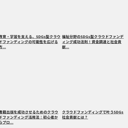
教育・学習を支える、SDGs型クラウ
福祉分野のSDGs型クラウドファンデ
ドファンディングの可能性を広げる
ィング成功法則！資金調達と社会貢
方...
献...
書籍出版を成功させるためのクラウ
クラウドファンディングで叶うSDGs
ドファンディング活用法：初心者か
社会貢献とは？
らプロ...