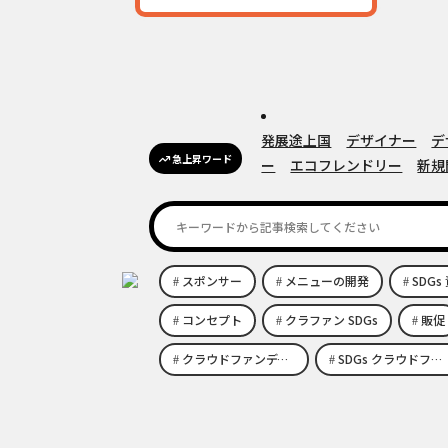
発展途上国
デザイナー
デ
急上昇ワード
ー
エコフレンドリー
新規
スポンサー
メニューの開発
SDG
コンセプト
クラファン SDGs
販促
クラウドファンディング eco
SDGs クラウドファンディング