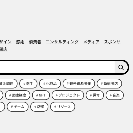
ザイン
感謝
消費者
コンサルティング
メディア
スポンサ
開店
s 資金調達
選手
化粧品
観光資源開発
新規開店
医療制度
NFT
プロジェクト
保育
音楽
チーム
店舗
リソース