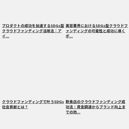
プロダクトの成功を加速するSDGs型
美容業界におけるSDGs型クラウドフ
クラウドファンディング活用法：ア
ァンディングの可能性と成功に導く
イ...
ポ...
クラウドファンディングで叶うSDGs
飲食店のクラウドファンディング成
社会貢献とは？
功法：資金調達からブランド向上ま
での効...