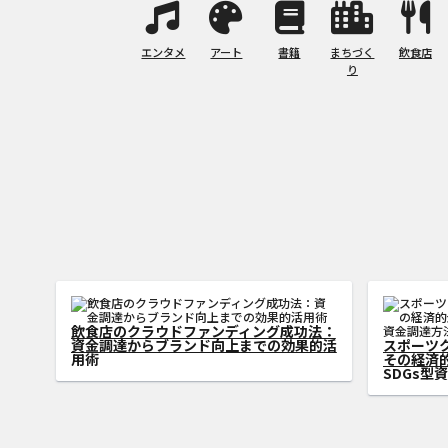
エンタメ
アート
書籍
まちづく
飲食店
り
SDGs型クラウドファンディングがサステ
ィナブル社会の実現に貢献
アートク
則：アーテ
速させる