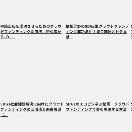
書籍出版を成功させるためのクラウ
福祉分野のSDGs型クラウドファンデ
ドファンディング活用法：初心者か
ィング成功法則！資金調達と社会貢
らプロ...
献...
SDGs社会課題解決に向けたクラウド
SDGsのエコビジネス起業！クラウド
ファンディングの活用法と未来展望
ファンディングで夢を実現する方法
【...