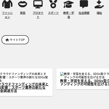
ファッシ
美容
プロダク
スポーツ
教育・学
社会課題
福祉
ョン
ト
習
サイトTOP
ラウドファンディングの成功法
書籍出版を成功させるためのク
ィストがSDGs型資金調達を加
ンディング活用法：初心者から
方法
践できる成功の秘訣