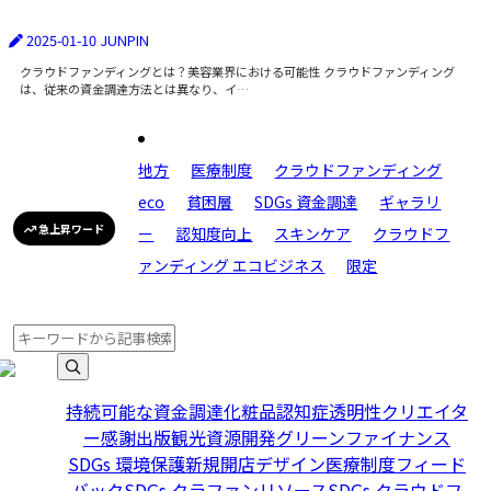
2025-01-10
JUNPIN
クラウドファンディングとは？美容業界における可能性 クラウドファンディング
は、従来の資金調達方法とは異なり、イ…
地方
医療制度
クラウドファンディング
eco
貧困層
SDGs 資金調達
ギャラリ
急上昇ワード
ー
認知度向上
スキンケア
クラウドフ
ァンディング エコビジネス
限定
持続可能な資金調達
化粧品
認知症
透明性
クリエイタ
ー
感謝
出版
観光資源開発
グリーンファイナンス
SDGs 環境保護
新規開店
デザイン
医療制度
フィード
バック
SDGs クラファン
リソース
SDGs クラウドフ