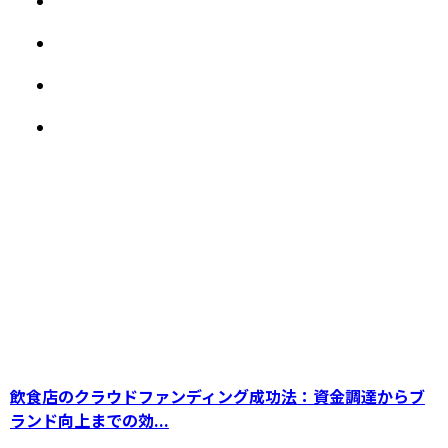
SDGs型クラウドファンディングがサスティナ
ブル社会の実現に貢献
飲食店のクラウドファンディング成功法：資金調達からブ
ランド向上までの効...