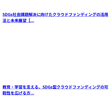
SDGs社会課題解決に向けたクラウドファンディングの活用
法と未来展望【...
スポーツクラウドファンディングの未来とその
経済的影響：スポーツ業界の新たなSDGs型資
金調達方法
教育・学習を支える、SDGs型クラウドファンディングの可
能性を広げる方...