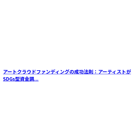
アートクラウドファンディングの成功法則：ア
ーティストがSDGs型資金調達を加速させる方
法
アートクラウドファンディングの成功法則：アーティストが
SDGs型資金調...
書籍出版を成功させるためのクラウドファンデ
ィング活用法：初心者からプロまで実践できる