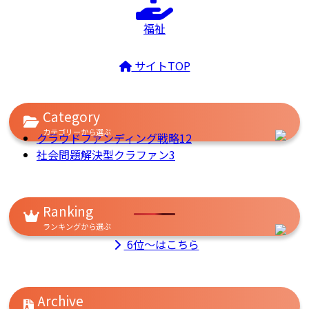
福祉
サイトTOP
Category
カテゴリーから選ぶ
クラウドファンディング戦略
12
社会問題解決型クラファン
3
Ranking
ランキングから選ぶ
6位～はこちら
Archive