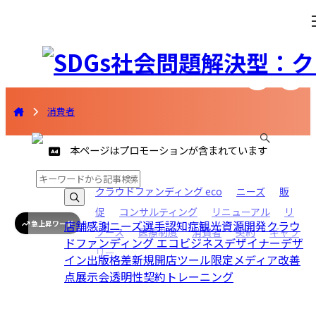
消費者
本ページはプロモーションが含まれています
クラウドファンディング eco
ニーズ
販
促
コンサルティング
リニューアル
リ
店舗
感謝
ニーズ
選手
認知症
観光資源開発
クラウ
急上昇ワード
ソース
医療制度
消費者
契約
ギャラ
ドファンディング エコビジネス
デザイナー
デザ
リー
イン
出版
格差
新規開店
ツール
限定
メディア
改善
点
展示会
透明性
契約
トレーニング