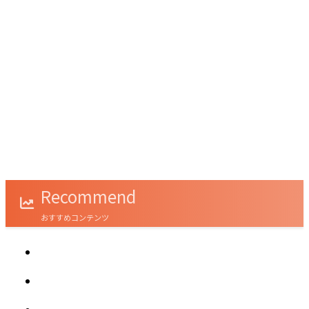
‹
›
クラウドファンディングで叶うSDGs社会貢献
とは？
Recommend
おすすめコンテンツ