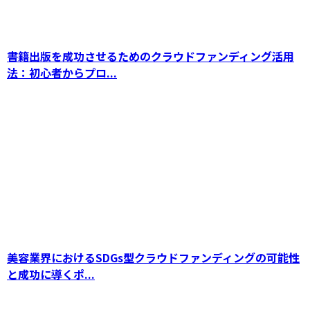
成功の秘訣
書籍出版を成功させるためのクラウドファンディング活用
法：初心者からプロ...
SDGsの地域活性化を加速！クラウドファンデ
ィングを活用したまちづくりの成功事例とメリ
ット
美容業界におけるSDGs型クラウドファンディングの可能性
と成功に導くポ...