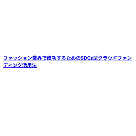
教育・学習を支える、SDGs型クラウドファン
ディングの可能性を広げる方法
ファッション業界で成功するためのSDGs型クラウドファン
ディング活用法
SDGs社会課題解決に向けたクラウドファンデ
ィングの活用法と未来展望【持続可能な社会づ
くり】