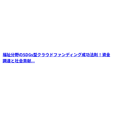
福祉分野のSDGs型クラウドファンディング成功法則！資金
飲食店のクラウドファンディング成功法：資金
調達と社会貢献...
調達からブランド向上までの効果的活用術