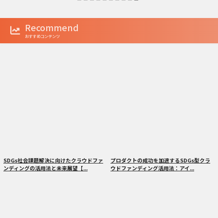
Recommend
おすすめコンテンツ
SDGs社会課題解決に向けたクラウドファ
プロダクトの成功を加速するSDGs型クラ
ンディングの活用法と未来展望【...
ウドファンディング活用法：アイ...