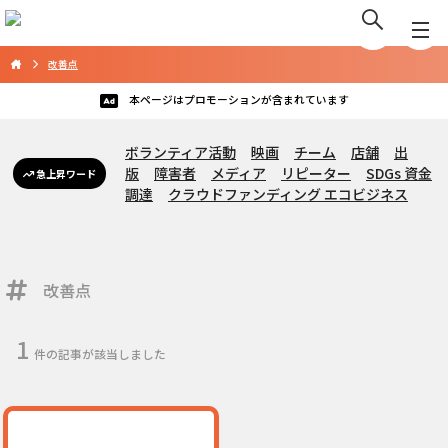
改善点
本ページはプロモーションが含まれています
ボランティア活動
映画
チーム
店舗
出
版
障害者
メディア
リピーター
SDGs 資金
急上昇ワード
調達
クラウドファンディング エコビジネス
改善点
1
件の記事が該当しました