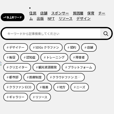
住民
店舗
スポンサー
貧困層
保育
チー
急上昇ワード
ム
出版
NFT
リソース
デザイン
デザイナー
SDGs クラファン
契約
店舗
販促
認知症
トレーニング
障害者
クリエイター
観光資源開発
プラットフォーム
都市部
医療制度
クラウドファン エコビジネス
クラファン ECO
格差
地方
ニーズ
ギャラリー
リソース