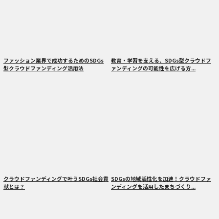
ファッション業界で成功するためのSDGs
教育・学習を支える、SDGs型クラウドフ
型クラウドファンディング活用法
ァンディングの可能性を広げる方...
クラウドファンディングで叶うSDGs社会貢
SDGsの地域活性化を加速！クラウドファ
献とは？
ンディングを活用したまちづくり...