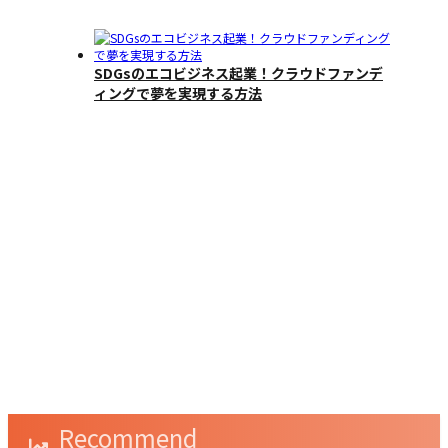
SDGsのエコビジネス起業！クラウドファンデ
ィングで夢を実現する方法
‹
›
クラウドファンディングで叶うSDGs社会貢献
とは？
Recommend