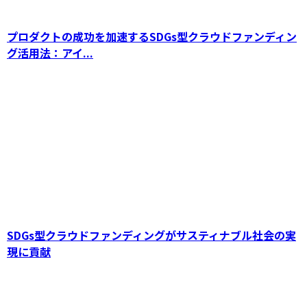
SDGsの地域活性化を加速！クラウドファンデ
プロダクトの成功を加速するSDGs型クラウドファンディン
ィングを活用したまちづくりの成功事例とメリ
ット
グ活用法：アイ...
SDGs型クラウドファンディングがサスティナブル社会の実
現に貢献
飲食店のクラウドファンディング成功法：資金
調達からブランド向上までの効果的活用術