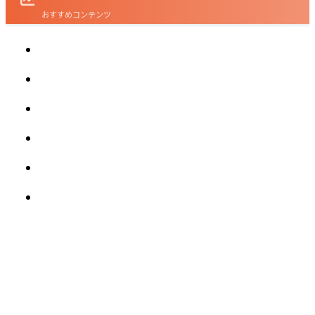
おすすめコンテンツ
SDGs型クラウドファンディングがサスティナ
ブル社会の実現に貢献