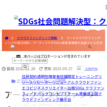
クラウドファンディング戦略
アートクラウドファンデ
ィングの成功法則：アーティストがSDGs型資金調達を加速させる方法
本ページはプロモーションが含まれています
投稿
2025-01-20
更新 2025-05-27
JUNPIN
住民
契約
透明性
障害者
店舗
限定
トレーニング
リ
クラウドファンディング戦略
ソース
リピーター
リニューアル
クラウドファン
エコビジネス
クリエイター
出版
SDGs クラファン
アートクラウドファンデ
フィードバック
コンセプト
チーム
発展途上国
ク
ラウドファンディング
展示会
ィングの成功法則：アー