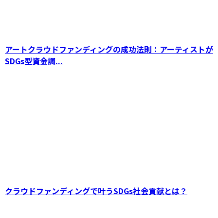
アートクラウドファンディングの成功法則：アーティストが
SDGs型資金調...
アートクラウドファンディングの成功法則：ア
ーティストがSDGs型資金調達を加速させる方
法
クラウドファンディングで叶うSDGs社会貢献とは？