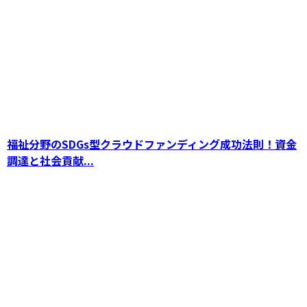
書籍出版を成功させるためのクラウドファンデ
ィング活用法：初心者からプロまで実践できる
成功の秘訣
福祉分野のSDGs型クラウドファンディング成功法則！資金
調達と社会貢献...