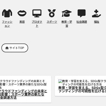
ファッシ
美容
プロダク
スポーツ
教育・学
社会課題
福祉
ョン
ト
習
サイトTOP
ラウドファンディングの成功法
書籍出版を成功させるためのク
ィストがSDGs型資金調達を加
ンディング活用法：初心者から
方法
践できる成功の秘訣