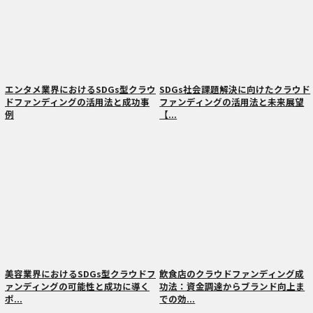
エンタメ業界におけるSDGs型クラウ
SDGs社会課題解決に向けたクラウド
ドファンディングの活用法と成功事
ファンディングの活用法と未来展望
例
【...
美容業界におけるSDGs型クラウドフ
飲食店のクラウドファンディング成
ァンディングの可能性と成功に導く
功法：資金調達からブランド向上ま
ポ...
での効...