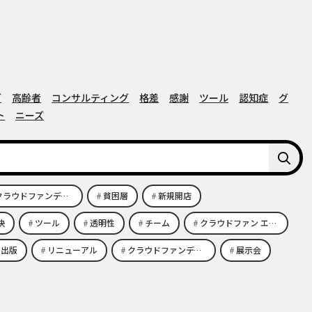
グ
高齢者
コンサルティング
格差
感謝
ツール
認知症
グ
ト
ニーズ
ラウドファンディング エコビジネス
貧困層
新規開店
決
ツール
透明性
チーム
クラウドファン エコビジネス
出版
リニューアル
クラウドファンディング
展示会