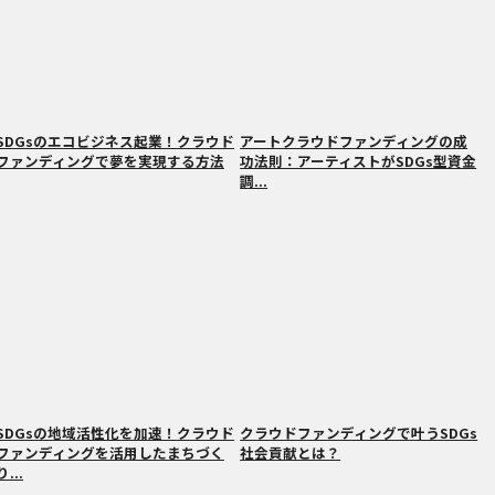
SDGsのエコビジネス起業！クラウド
アートクラウドファンディングの成
ファンディングで夢を実現する方法
功法則：アーティストがSDGs型資金
調...
SDGsの地域活性化を加速！クラウド
クラウドファンディングで叶うSDGs
ファンディングを活用したまちづく
社会貢献とは？
り...