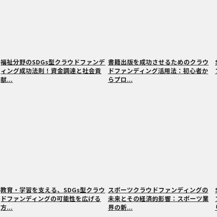
福祉分野のSDGs型クラウドファンデ
書籍出版を成功させるためのクラウ
ィング成功法則！資金調達と社会貢
ドファンディング活用法：初心者か
献...
らプロ...
教育・学習を支える、SDGs型クラウ
スポーツクラウドファンディングの
ドファンディングの可能性を広げる
未来とその経済的影響：スポーツ業
方...
界の新...