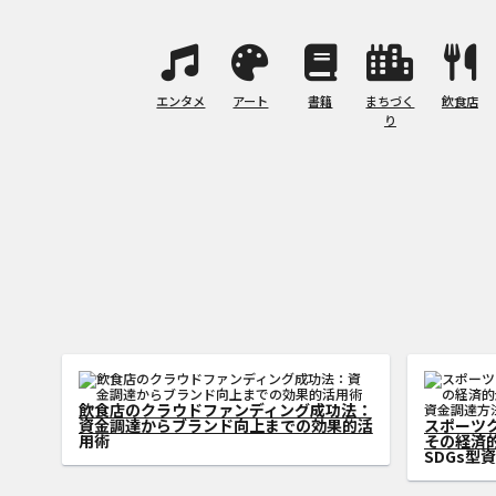
エンタメ
アート
書籍
まちづく
飲食店
り
SDGs型クラウドファンディングがサステ
ィナブル社会の実現に貢献
アートク
則：アーテ
速させる