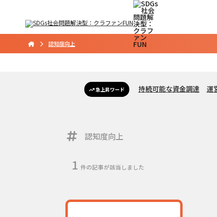
認知度向上
持続可能な資金調達
運
急上昇ワード
認知度向上
1
件の記事が該当しました